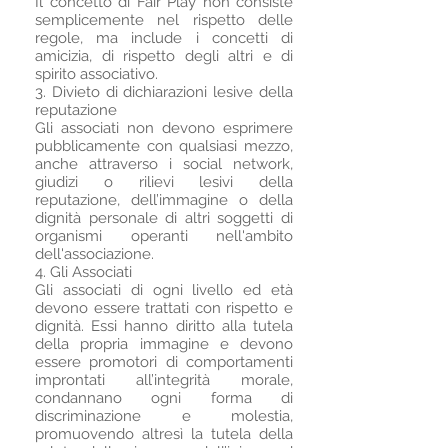
Il concetto di Fair Play non consiste
semplicemente nel rispetto delle
regole, ma include i concetti di
amicizia, di rispetto degli altri e di
spirito associativo.
3. Divieto di dichiarazioni lesive della
reputazione
Gli associati non devono esprimere
pubblicamente con qualsiasi mezzo,
anche attraverso i social network,
giudizi o rilievi lesivi della
reputazione, dell’immagine o della
dignità personale di altri soggetti di
organismi operanti nell'ambito
dell'associazione.
4. Gli Associati
Gli associati di ogni livello ed età
devono essere trattati con rispetto e
dignità. Essi hanno diritto alla tutela
della propria immagine e devono
essere promotori di comportamenti
improntati all’integrità morale,
condannano ogni forma di
discriminazione e molestia,
promuovendo altresì la tutela della