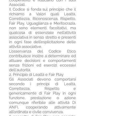
cooperativo e fiduciario con i suoi
Associati.
Il Codice si fonda sul principio che il
richiamo a Valori quali Lealtà,
Correttezza, Riconoscenza, Rispetto,
Fair Play, Uguaglianza e Meritocrazia,
non sono elementi facoltativi, ma
qualcosa di essenziale nell’attività
associativa in senso stretto e presenti
in ogni fase dell’esplicitazione delle
attività associative.
L’osservanza del Codice Etico
contribuisce inoltre a determinare ed
attuare decisioni e comportamenti
senza frizioni ed esercizi eccessivi
dell'autorità.
2. Principio di Lealtà e Fair Play
Gli Associati devono comportarsi
secondo i principi di Lealtà,
Correttezza, Rispetto e
genericamente di Fair Play in ogni
funzione, prestazione o azione
comunque riferibile alle attività Di
ANFI, cooperando attivamente
all’ordinata e civile convivenza.