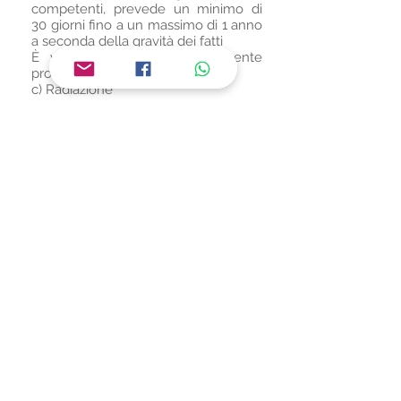
competenti, prevede un minimo di
30 giorni fino a un massimo di 1 anno
a seconda della gravità dei fatti
È vietata l’adozione del seguente
provvedimento disciplinare:
c) Radiazione
Iscriviti alla Newsletter
Per restare aggiornato su Eventi e News
dalla Sezione Anfi - Emilia Romagna