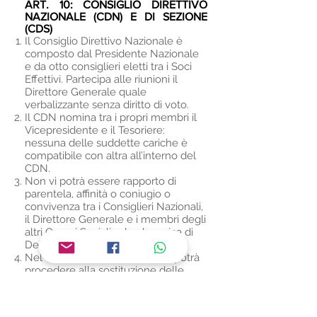
ART. 10:
CONSIGLIO DIRETTIVO
NAZIONALE (CDN) E DI SEZIONE
(CDS)
Il Consiglio Direttivo Nazionale è
composto dal Presidente Nazionale
e da otto consiglieri eletti tra i Soci
Effettivi. Partecipa alle riunioni il
Direttore Generale quale
verbalizzante senza diritto di voto.
Il CDN nomina tra i propri membri il
Vicepresidente e il Tesoriere:
nessuna delle suddette cariche è
compatibile con altra all’interno del
CDN.
Non vi potrà essere rapporto di
parentela, affinità o coniugio o
convivenza tra i Consiglieri Nazionali,
il Direttore Generale e i membri degli
altri Organi Sociali salvo la carica di
Delegato.
Nel corso del mandato il CDN potrà
procedere alla sostituzione delle
cariche di Vice Presidente e
Tesoriere.
Il CDN è convocato dal Presidente