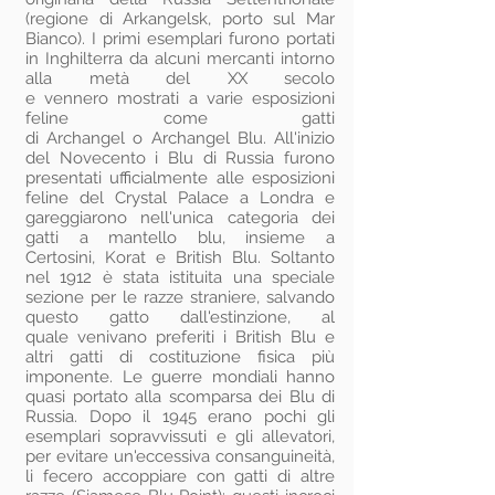
(regione di Arkangelsk, porto sul Mar
Bianco). I primi esemplari furono portati
in Inghilterra da alcuni mercanti intorno
alla metà del XX secolo
e vennero mostrati a varie esposizioni
feline come gatti
di Archangel o Archangel Blu. All'inizio
del Novecento i Blu di Russia furono
presentati ufficialmente alle esposizioni
feline del Crystal Palace a Londra e
gareggiarono nell'unica categoria dei
gatti a mantello blu, insieme a
Certosini, Korat e British Blu. Soltanto
nel 1912 è stata istituita una speciale
sezione per le razze straniere, salvando
questo gatto dall'estinzione, al
quale venivano preferiti i British Blu e
altri gatti di costituzione fisica più
imponente. Le guerre mondiali hanno
quasi portato alla scomparsa dei Blu di
Russia. Dopo il 1945 erano pochi gli
esemplari sopravvissuti e gli allevatori,
per evitare un'eccessiva consanguineità,
li fecero accoppiare con gatti di altre