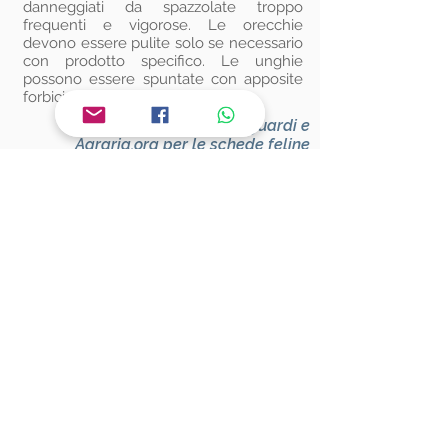
danneggiati da spazzolate troppo
frequenti e vigorose. Le orecchie
devono essere pulite solo se necessario
con prodotto specifico. Le unghie
possono essere spuntate con apposite
forbicine.
Si ringraziano Sara Dioguardi e
Agraria.org per le schede feline
utilizzate
Iscriviti alla Newsletter
Per restare aggiornato su Eventi e News
dalla Sezione Anfi - Emilia Romagna