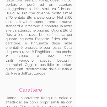
razze (Siamese Blu Point); questi incroci
portarono però ad un ulteriore
alleggerimento della struttura fisica del
Blu di Russia che divenne molto simile
all'Orientale Blu a pelo corto. Nel 1966
alcuni allevatori approntarono un nuovo
standard e iniziarono a riportare la razza
alle caratteristiche originali. Oggi il Blu di
Russia è una razza ben definita sia per
quanto riguarda l'aspetto fisico che il
carattere, e l'influenza delle razze
orientali è pressoché scomparsa. Culla
di questa razza è l'Inghilterra, ma anche
in Svezia e negli Stati
Uniti vengono allevati bellissimi
esemplari. Oggi è possibile importare
questi gatti direttamente dalla Russia e
dai Paesi dell'Est Europa.
Carattere
Hanno un carattere tranquillo, dolce e
affettuoso sia con i propri simili sia con
l'uomo. Tipico gatto da appartamento,