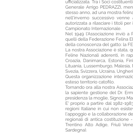
ufficializzata. Tra i Soci costitu
Generale Arrigo PEDRAZZI, ment
stesso anno, ad una mostra felina 
nell'inverno successivo venne a
autorizzata a rilasciare i titoli pe
Campionato Internazionale.
Nel 1949 l'Associazione inviò a
quelli della Federazione Felina El
della conoscenza del gatto: la
La nostra Associazione è stata, qu
Feline Nazionali aderenti, in ra
Croazia, Danimarca, Estonia, Finl
Lituania, Lussemburgo, Malesia, M
Svezia, Svizzera, Ucraina, Ungheri
Questa organizzazione internazio
esteso territorio catofilo.
Tornando ora alla nostra Associazi
la sapiente gestione del Dr. Er
presidenza la moglie, Signora M
E' proprio a partire dal 1982-1983 
regioni Italiane in cui non esist
l'appoggio e la collaborazione del
regionali di antica costituzion
Trentino Alto Adige, Friuli Vene
Sardegna).