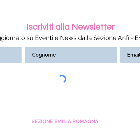
Iscriviti alla Newsletter
ggiornato su Eventi e News dalla Sezione Anfi - 
ASSOCIAZIONE NAZIONALE FELINA ITALIANA
SEZIONE EMILIA ROMAGNA
Sede c/o
C.M.R. di Marzocchi Marina & C. Sas
Centergross Blocco 3B Galleria B n. 75