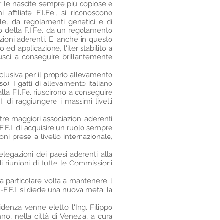
r le nascite sempre più copiose e
 affiliate F.I.Fe., si riconoscono
ale, da regolamenti genetici e di
o della F.I.Fe. da un regolamento
zioni aderenti. E' anche in questo
 ed applicazione, l'iter stabilito a
riuscì a conseguire brillantemente
lusiva per il proprio allevamento
o). I gatti di allevamento italiano
lla F.I.Fe. riuscirono a conseguire
. di raggiungere i massimi livelli
 tre maggiori associazioni aderenti
F.F.I. di acquisire un ruolo sempre
oni prese a livello internazionale,
delegazioni dei paesi aderenti alla
di riunioni di tutte le Commissioni
 particolare volta a mantenere il
-F.F.I. si diede una nuova meta: la
enza venne eletto l'Ing. Filippo
o, nella città di Venezia, a cura