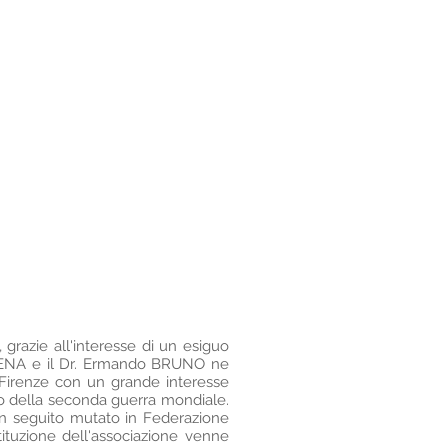
SITO ANFI ITALIA
MODULISTICA ANFI
 grazie all'interesse di un esiguo
DALENA e il Dr. Ermando BRUNO ne
, Firenze con un grande interesse
izio della seconda guerra mondiale.
 in seguito mutato in Federazione
tituzione dell'associazione venne