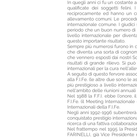
In quegli anni ci fu un costante
qualificate dei soggetti felini. 
reciprocamente ed hanno un crite
allevamento comuni. Le procedure
internazionale comune. I giudici 
periodo che un buon numero di allev
livello internazionale per divent
questo importante risultato.
Sempre più numerosi furono in qu
che diventa una sorta di cognome p
che vennero esposti dai nostri Soc
risultati di grande rilievo. Si p
internazionali per la cura nell'al
A seguito di questo fervore associ
alla F.I.Fe. (le altre due sono le
più prestigioso a livello internaz
nell'ambito delle riunioni annuali 
Nel 1988 la F.F.I. ebbe l'onore, i
F.I.Fe. (il Meeting Internazionale
Internazionali della F.I.Fe.
Negli anni 1992-1996 subentrerà 
conquistato prestigio internaziona
ricerca di una fattiva collaborazio
Nel frattempo nel 1995 la Presi
FARINELLI, già Vice Presidente d