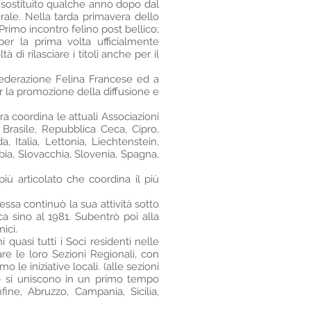
fu sostituito qualche anno dopo dal
ale. Nella tarda primavera dello
Primo incontro felino post bellico;
per la prima volta ufficialmente
à di rilasciare i titoli anche per il
Federazione Felina Francese ed a
er la promozione della diffusione e
ra coordina le attuali Associazioni
 Brasile, Repubblica Ceca, Cipro,
, Italia, Lettonia, Liechtenstein,
bia, Slovacchia, Slovenia, Spagna,
iù articolato che coordina il più
essa continuò la sua attività sotto
 sino al 1981. Subentrò poi alla
ici.
i quasi tutti i Soci residenti nelle
are le loro Sezioni Regionali, con
le iniziative locali. (alle sezioni
 - si uniscono in un primo tempo
fine, Abruzzo, Campania, Sicilia,