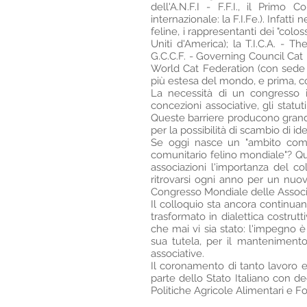
dell'A.N.F.I - F.F.I., il Prim
internazionale: la F.I.Fe.). Infatti
feline, i rappresentanti dei "colos
Uniti d'America); la T.I.C.A. - T
G.C.C.F. - Governing Council Cat 
World Cat Federation (con sede in
più estesa del mondo, e prima, con
La necessità di un congresso i
concezioni associative, gli statut
Queste barriere producono grandi d
per la possibilità di scambio di id
Se oggi nasce un "ambito comuni
comunitario felino mondiale"? Ques
associazioni l'importanza del col
ritrovarsi ogni anno per un nuovo
Congresso Mondiale delle Associa
Il colloquio sta ancora continuan
trasformato in dialettica costrut
che mai vi sia stato: l'impegno 
sua tutela, per il mantenimento
associative.
Il coronamento di tanto lavoro 
parte dello Stato Italiano con de
Politiche Agricole Alimentari e For