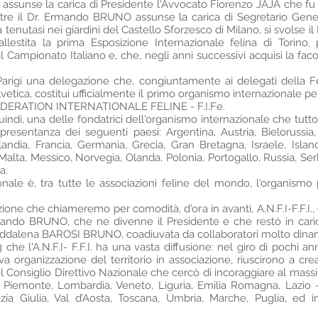
enti assunse la carica di Presidente l'Avvocato Fiorenzo JAJA che 
re il Dr. Ermando BRUNO assunse la carica di Segretario Gener
tenutasi nei giardini del Castello Sforzesco di Milano, si svolse il 
llestita la prima Esposizione Internazionale felina di Torino, 
r il Campionato Italiano e, che, negli anni successivi acquisì la facolt
 Parigi una delegazione che, congiuntamente ai delegati della 
vetica, costituì ufficialmente il primo organismo internazionale p
 FEDERATION INTERNATIONALE FELINE - F.I.Fe.
indi, una delle fondatrici dell'organismo internazionale che tutto
ppresentanza dei seguenti paesi: Argentina, Austria, Bielorussia,
andia, Francia, Germania, Grecia, Gran Bretagna, Israele, Islanda
alta, Messico, Norvegia, Olanda, Polonia, Portogallo, Russia, Ser
a.
nale è, tra tutte le associazioni feline del mondo, l'organismo p
one che chiameremo per comodità, d'ora in avanti, A.N.F.I-F.F.I., 
mando BRUNO, che ne divenne il Presidente e che restò in carica
addalena BAROSI BRUNO, coadiuvata da collaboratori molto dinam
che l'A.N.F.I- F.F.I. ha una vasta diffusione: nel giro di pochi ann
eva organizzazione del territorio in associazione, riuscirono a cre
 Consiglio Direttivo Nazionale che cercò di incoraggiare al massimo 
e - Piemonte, Lombardia, Veneto, Liguria, Emilia Romagna, Lazio
zia Giulia, Val d’Aosta, Toscana, Umbria, Marche, Puglia, ed in