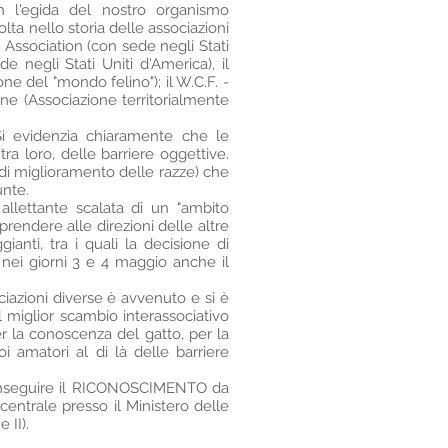
on l'egida del nostro organismo
volta nello storia delle associazioni
rs Association (con sede negli Stati
e negli Stati Uniti d'America), il
e del "mondo felino"); il W.C.F. -
ine (Associazione territorialmente
Si evidenzia chiaramente che le
tra loro, delle barriere oggettive.
i di miglioramento delle razze) che
unte.
allettante scalata di un "ambito
prendere alle direzioni delle altre
ianti, tra i quali la decisione di
e nei giorni 3 e 4 maggio anche il
ciazioni diverse è avvenuto e si è
l miglior scambio interassociativo
r la conoscenza del gatto, per la
i amatori al di là delle barriere
 conseguire il RICONOSCIMENTO da
centrale presso il Ministero delle
 II).