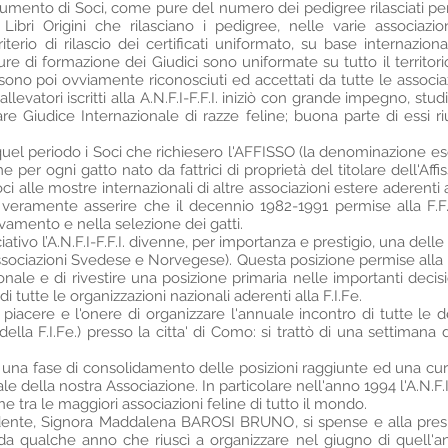
 aumento di Soci, come pure del numero dei pedigree rilasciati pe
I Libri Origini che rilasciano i pedigree, nelle varie associazioni
rio di rilascio dei certificati uniformato, su base internazion
 di formazione dei Giudici sono uniformate su tutto il territori
sono poi ovviamente riconosciuti ed accettati da tutte le associa
atori iscritti alla A.N.F.I-F.F.I. iniziò con grande impegno, studio
are Giudice Internazionale di razze feline; buona parte di essi 
el periodo i Soci che richiesero l'AFFISSO (la denominazione esc
er ogni gatto nato da fattrici di proprietà del titolare dell'Affiss
i alle mostre internazionali di altre associazioni estere aderenti a
uò veramente asserire che il decennio 1982-1991 permise alla F.F.I
levamento e nella selezione dei gatti.
ativo l’A.N.F.I-F.F.I. divenne, per importanza e prestigio, una delle
 associazioni Svedese e Norvegese). Questa posizione permise alla 
ionale e di rivestire una posizione primaria nelle importanti decisi
di tutte le organizzazioni nazionali aderenti alla F.I.Fe.
l piacere e l'onere di organizzare l'annuale incontro di tutte le 
 della F.I.Fe.) presso la citta' di Como: si trattò di una settimana 
una fase di consolidamento delle posizioni raggiunte ed una cura
le della nostra Associazione. In particolare nell'anno 1994 l'A.N.F.I
ne tra le maggiori associazioni feline di tutto il mondo.
dente, Signora Maddalena BAROSI BRUNO, si spense e alla presid
a qualche anno che riuscì a organizzare nel giugno di quell'ann